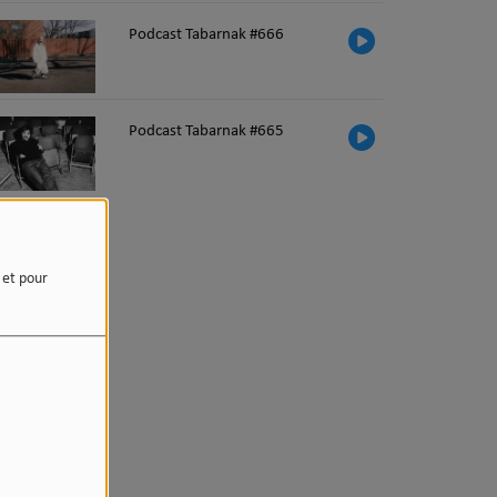
Podcast Tabarnak #666
Podcast Tabarnak #665
e et pour