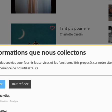
Tant pis pour elle
Charlotte Cardin
Acheter ce titre
formations que nous collectons
 des cookies pour fournir les services et les fonctionnalités proposés sur notre sit
périence de nos utilisateurs.
er
Tout refuser
alytics
ilisation: Analyse
itter