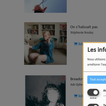
On s'haïssait pas
Stéphanie Boulay
Acheter ce titre
Les in
Nous utilisons
améliorer l'ex
Breadcrumbs
Tout accept
Ask Ophelia
An
Acheter ce titre
Ut
Activé
Tw