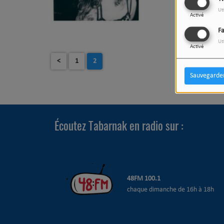
Ut
Activé
F
Ut
Activé
<
1
2
Sauvegarde
Écoutez Tabarnak en radio sur :
48
FM 100.1
chaque dimanche de 16h à 18h