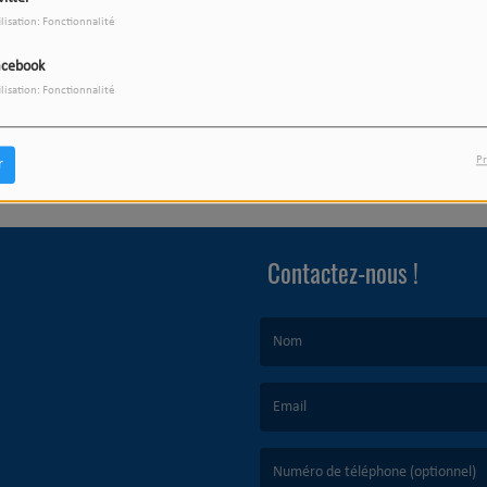
ilisation: Fonctionnalité
acebook
ilisation: Fonctionnalité
Pr
r
Contactez-nous !
(Le nom est obligatoire. )
(L’email est obligatoire. )