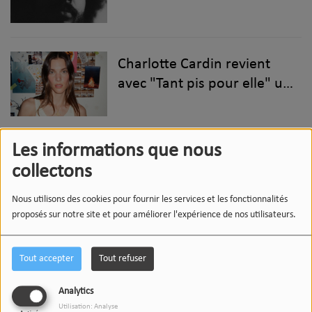
Charlotte Cardin revient
avec "Tant pis pour elle" un
nouveau single addictif !
Les informations que nous
10 sorties à ne pas
collectons
manquer en septembre
2025
Nous utilisons des cookies pour fournir les services et les fonctionnalités
proposés sur notre site et pour améliorer l'expérience de nos utilisateurs.
Mort Rose revient avec
Tout accepter
Tout refuser
"Troisième place" et
annonce un nouvel album !
Analytics
Utilisation: Analyse