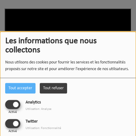
Les informations que nous
collectons
Nous utilisons des cookies pour fournir les services et les fonctionnalités
proposés sur notre site et pour améliorer l'expérience de nos utilisateurs.
Tout accepter
Tout refuser
Analytics
Utilisation: Analyse
Activé
Gab Bouchard -
Encore encore
- 30 janvier 2026
Twitter
Utilisation: Fonctionnalité
Après avoir abordé la peine d’amour sur
Triste pareil
et
Activé