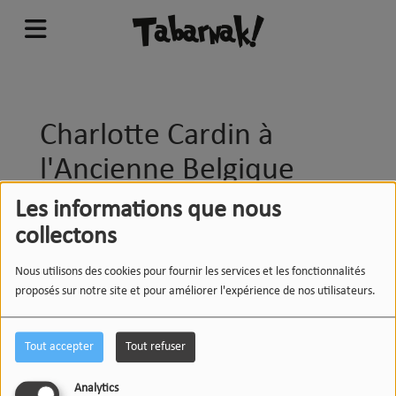
Charlotte Cardin à
l'Ancienne Belgique
Les informations que nous
collectons
Nous utilisons des cookies pour fournir les services et les fonctionnalités
proposés sur notre site et pour améliorer l'expérience de nos utilisateurs.
Proche du public, enchaînant les titres de son premier EP
entrecoupés de nouvelles chansons et même d'une
Tout accepter
Tout refuser
reprise de Post Malone, la talentueuse Charlotte Cardin a
séduit l'Ancienne Belgique ce mercredi 7 mars 2018.
Analytics