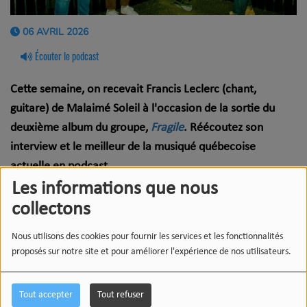
06 AVRIL 2026
Écouter le podcast
Cette semaine, on recevait Francis Leclerc (chant,
guitare) de Malaimé Soleil à l'occasion de la sortie du
deuxième album du groupe,
Fragile
. Réécoutez son
interview et le meilleur de la musiqué québecoise
actuelle en podcast.
Les informations que nous
Playlist :
collectons
Charlotte Cardin – The Way We Touch
Nous utilisons des cookies pour fournir les services et les fonctionnalités
Rosie Valland – Confession
proposés sur notre site et pour améliorer l'expérience de nos utilisateurs.
Minou – Demi-tour
Angine de Poitrine – FABIENK
Tout accepter
Tout refuser