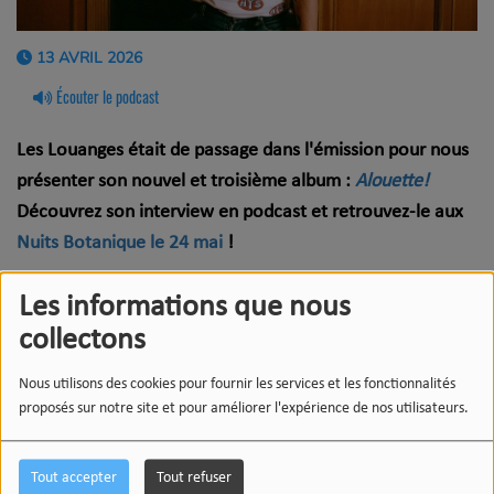
13 AVRIL 2026
Écouter le podcast
Les Louanges était de passage dans l'émission pour nous
présenter son nouvel et troisième album :
Alouette!
Découvrez son interview en podcast et retrouvez-le aux
Nuits Botanique le 24 mai
!
Playlist :
Les informations que nous
collectons
Les Trois Accords – Stéphanie
Les Shirley – Not My Problem
Nous utilisons des cookies pour fournir les services et les fonctionnalités
Fleur de Peau – Le monstre
proposés sur notre site et pour améliorer l'expérience de nos utilisateurs.
Calamine – ÇA VA TOUTE PETER
Emma Beko – November
Tout accepter
Tout refuser