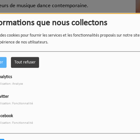
teurs de musique dance contemporaine.
nanimement salué par la critique et lui a valu un
formations que nous collectons
 la catégorie
Album électronique de l’année
en 2017.
 des cookies pour fournir les services et les fonctionnalités proposés sur notre sit
st hissé à la première place du classement des albums
périence de nos utilisateurs.
Grammy Awards dans les catégories
Meilleur album dance
ft. Kali Uchis.
er
Tout refuser
tes, KAYTRANADA a parcouru le monde en tête d’affiche,
alytics
la tournée “After Hours Til Dawn”, et partagé l’affiche
ilisation: Analyse
itter
que, le
14 juin à l’ING Arena
. KAYTRANADA promet
un
ilisation: Fonctionnalité
acebook
ilisation: Fonctionnalité